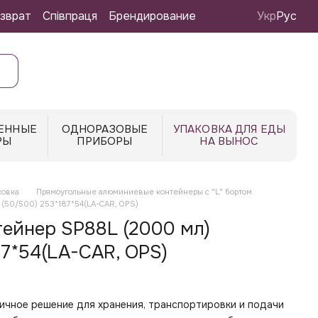
зврат
Співпраця
Брендирование
Укр
Рус
ЕННЫЕ
ОДНОРАЗОВЫЕ
УПАКОВКА ДЛЯ ЕДЫ
РЫ
ПРИБОРЫ
НА ВЫНОС
ковка
Прямоугольные алюминиевые контейнеры с "L" бортом
(50/500) 253*187*54(LA-CAR, OPS)
ейнер SP88L (2000 мл)
7*54(LA-CAR, OPS)
ичное решение для хранения, транспортировки и подачи