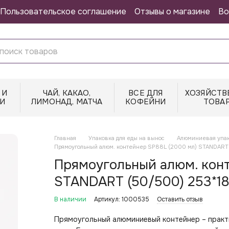
Пользовательское соглашение
Отзывы о магазине
Во
 И
ЧАЙ, КАКАО,
ВСЕ ДЛЯ
ХОЗЯЙСТВ
И
ЛИМОНАД, МАТЧА
КОФЕЙНИ
ТОВА
Главная
Упаковка для еды на вынос
Алюминиевая упа
Прямоугольный алюм. контейнер SP88L (2000 мл) STANDART 
Прямоугольный алюм. конт
STANDART (50/500) 253*18
В наличии
Артикул: 1000535
Оставить отзыв
Прямоугольный алюминиевый контейнер – практ