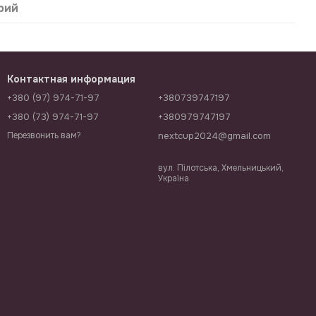
рий
Контактная информация
+380 (97) 974-71-97
+380739747197
+380 (73) 974-71-97
+380979747197
nextcup2024@gmail.com
Перезвонить вам?
вул. Пілотська, Хмельницький,
Україна