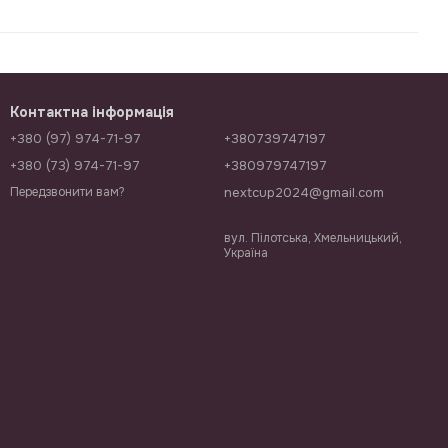
Контактна інформація
+380 (97) 974-71-97
+380739747197
+380 (73) 974-71-97
+380979747197
nextcup2024@gmail.com
Передзвонити вам?
вул. Пілотська, Хмельницький,
Україна