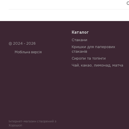
Каталог
Стакани
© 2024 - 2026
Кришки для паперових
стаканів
Мобільна версія
Сиропи та топінги
Чай, какао, лимонад, матча
Інтернет-магазин створений з
Хорошоп