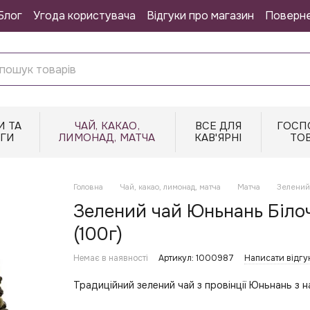
Блог
Угода користувача
Відгуки про магазин
Поверн
И ТА
ЧАЙ, КАКАО,
ВСЕ ДЛЯ
ГОСП
НГИ
ЛИМОНАД, МАТЧА
КАВ'ЯРНІ
ТО
Головна
Чай, какао, лимонад, матча
Матча
Зелений 
Зелений чай Юньнань Білоч
(100г)
Немає в наявності
Артикул: 1000987
Написати відгу
Традиційний зелений чай з провінції Юньнань з 