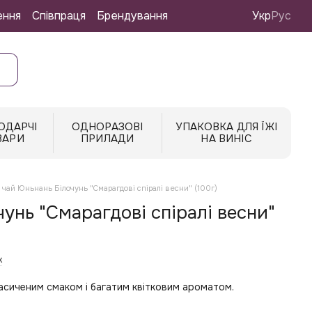
ення
Співпраця
Брендування
Укр
Рус
ОДАРЧІ
ОДНОРАЗОВІ
УПАКОВКА ДЛЯ ЇЖІ
ВАРИ
ПРИЛАДИ
НА ВИНІС
чай Юньнань Білочунь "Смарагдові спіралі весни" (100г)
унь "Смарагдові спіралі весни"
к
насиченим смаком і багатим квітковим ароматом.