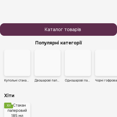
Каталог товарів
Популярні категорії
Купольні стакани та кришки
Двошарові паперові стакани для кави
Одношарові паперові стакани
Хіти
Хіт