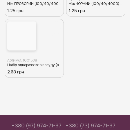
Ніж ПРОЗОРИЙ (100/40/4000) TR
Ніж ЧОРНИЙ (100/40/4000) TR
1.25 грн
1.25 грн
Артикул: 1001538
Набір одноразового посуду (виделка,ніж) чорний Bittner (100/9/900) ЕКО
2.68 грн
+380 (97) 974-71-97
+380 (73) 974-71-97