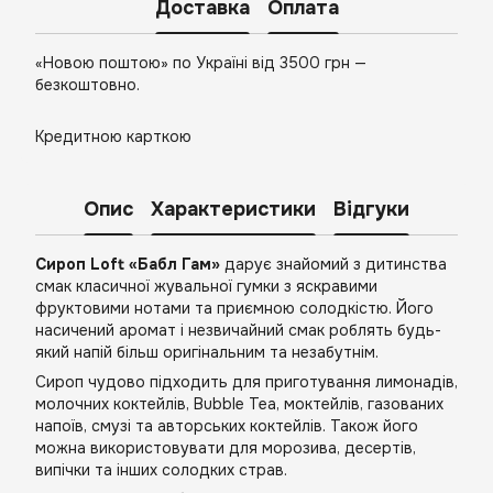
Доставка
Оплата
«Новою поштою» по Україні від 3500 грн —
безкоштовно.
Кредитною карткою
Опис
Характеристики
Відгуки
Сироп Loft «Бабл Гам»
дарує знайомий з дитинства
смак класичної жувальної гумки з яскравими
фруктовими нотами та приємною солодкістю. Його
насичений аромат і незвичайний смак роблять будь-
який напій більш оригінальним та незабутнім.
Сироп чудово підходить для приготування лимонадів,
молочних коктейлів, Bubble Tea, моктейлів, газованих
напоїв, смузі та авторських коктейлів. Також його
можна використовувати для морозива, десертів,
випічки та інших солодких страв.