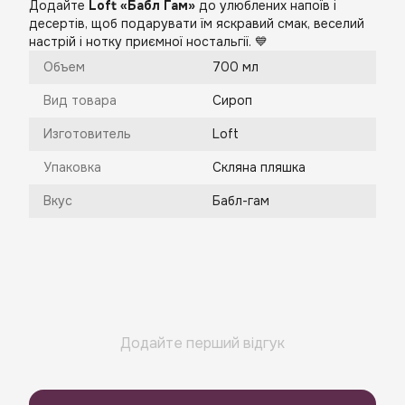
Додайте
Loft «Бабл Гам»
до улюблених напоїв і
десертів, щоб подарувати їм яскравий смак, веселий
настрій і нотку приємної ностальгії. 💙
Объем
700 мл
Вид товара
Сироп
Изготовитель
Loft
Упаковка
Скляна пляшка
Вкус
Бабл-гам
Додайте перший відгук