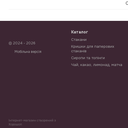
Каталог
Стакани
© 2024 - 2026
Кришки для паперових
стаканів
Мобільна версія
Сиропи та топінги
Чай, какао, лимонад, матча
Інтернет-магазин створений з
Хорошоп