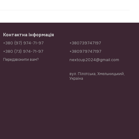
Контактна інформація
+380 (97) 974-71-97
+380739747197
+380 (73) 974-71-97
+380979747197
nextcup2024@gmail.com
Передзвонити вам?
вул. Пілотська, Хмельницький,
Україна