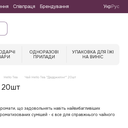
ення
Співпраця
Брендування
Укр
Рус
ОДАРЧІ
ОДНОРАЗОВІ
УПАКОВКА ДЛЯ ЇЖІ
ВАРИ
ПРИЛАДИ
НА ВИНІС
Hello Tea
Чай Hello Tea "Дарджилінг" 20шт
" 20шт
аромати, що задовольнять навіть найвибагливіших
ароматизованих сумішей - є все для справжнього чайного