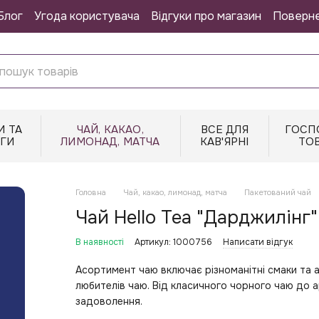
Блог
Угода користувача
Відгуки про магазин
Поверн
И ТА
ЧАЙ, КАКАО,
ВСЕ ДЛЯ
ГОСП
НГИ
ЛИМОНАД, МАТЧА
КАВ'ЯРНІ
ТО
Головна
Чай, какао, лимонад, матча
Пакетований чай
Чай Hello Tea "Дарджилінг
В наявності
Артикул: 1000756
Написати відгук
Асортимент чаю включає різноманітні смаки та 
любителів чаю. Від класичного чорного чаю до 
задоволення.