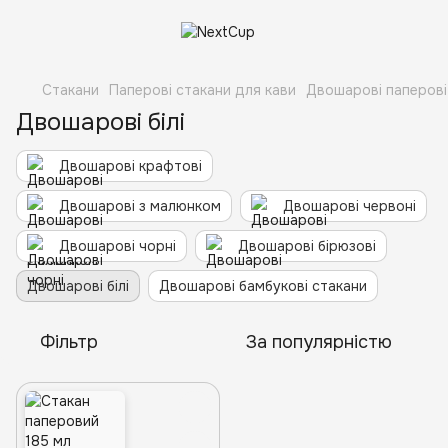
Стакани
Паперові стакани для кави
Двошарові паперові
Двошарові білі
Двошарові крафтові
Двошарові з малюнком
Двошарові червоні
Двошарові чорні
Двошарові бірюзові
Двошарові білі
Двошарові бамбукові стакани
Фільтр
За популярністю