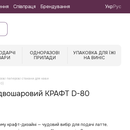
ення
Співпраця
Брендування
Укр
Рус
ОДАРЧІ
ОДНОРАЗОВІ
УПАКОВКА ДЛЯ ЇЖІ
ВАРИ
ПРИЛАДИ
НА ВИНІС
ові паперові стакани для кави
00)
 двошаровий КРАФТ D-80
у крафт-дизайні — чудовий вибір для подачі латте,