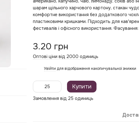
американо, капучино, чаю, лимонаду, соків або і
шарам щільного харчового картону, стакан чудов
комфортне використання без додаткового чохла
пластиковими кришками. Підходить для кав'ярень,
фестивалів і офісного використання. Фасування: 
3.20 грн
Оптові ціни від 2000 одиниць
Увійти
для відображення накопичувальної знижки
%
Купити
Замовлення від 25 одиниць
Доста