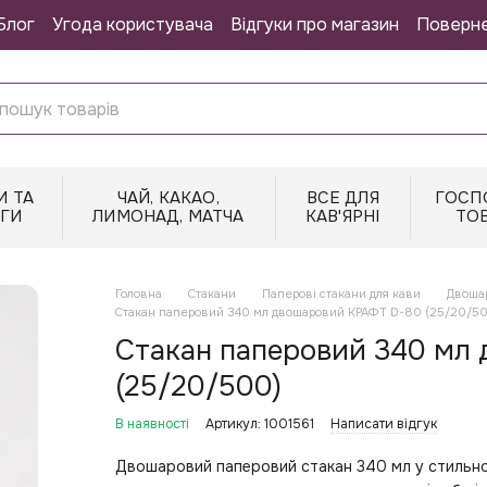
Блог
Угода користувача
Відгуки про магазин
Поверн
И ТА
ЧАЙ, КАКАО,
ВСЕ ДЛЯ
ГОСП
НГИ
ЛИМОНАД, МАТЧА
КАВ'ЯРНІ
ТО
Головна
Стакани
Паперові стакани для кави
Двошар
Стакан паперовий 340 мл двошаровий КРАФТ D-80 (25/20/5
Стакан паперовий 340 мл
(25/20/500)
В наявності
Артикул: 1001561
Написати відгук
Двошаровий паперовий стакан 340 мл у стильном