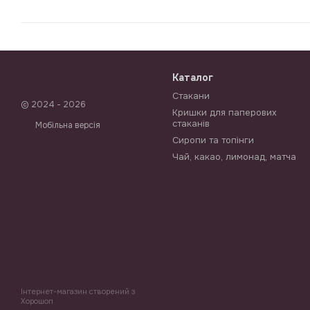
Каталог
Стакани
© 2024 - 2026
Кришки для паперових
стаканів
Мобільна версія
Сиропи та топінги
Чай, какао, лимонад, матча
Інтернет-магазин створений з
Хорошоп