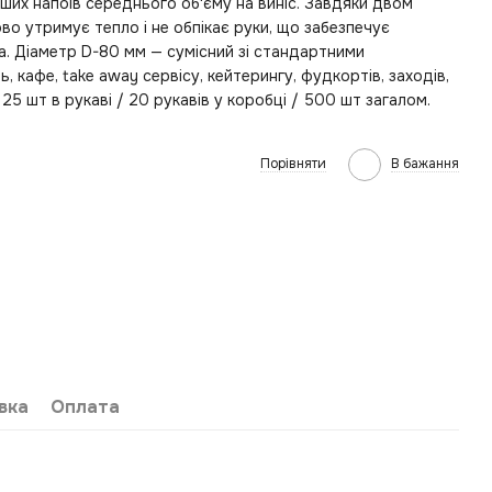
нших напоїв середнього об'єму на виніс. Завдяки двом
о утримує тепло і не обпікає руки, що забезпечує
. Діаметр D-80 мм — сумісний зі стандартними
 кафе, take away сервісу, кейтерингу, фудкортів, заходів,
25 шт в рукаві / 20 рукавів у коробці / 500 шт загалом.
Порівняти
В бажання
вка
Оплата