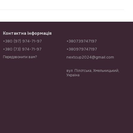
Контактна інформація
+380 (97) 974-71-97
+380739747197
+380 (73) 974-71-97
+380979747197
nextcup2024@gmail.com
Передзвонити вам?
вул. Пілотська, Хмельницький,
Україна