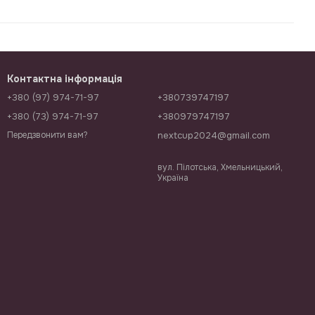
Контактна інформація
+380 (97) 974-71-97
+380739747197
+380 (73) 974-71-97
+380979747197
nextcup2024@gmail.com
Передзвонити вам?
вул. Пілотська, Хмельницький,
Україна