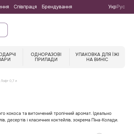
ення
Співпраця
Брендування
Укр
Рус
ОДАРЧІ
ОДНОРАЗОВІ
УПАКОВКА ДЛЯ ЇЖІ
ВАРИ
ПРИЛАДИ
НА ВИНІС
 Лофт 0,7 л
ого кокоса та витончений тропічний аромат. Ідеально
ів, десертів і класичних коктейлів, зокрема Піна-Колади.