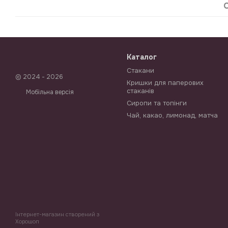
Каталог
Стакани
© 2024 - 2026
Кришки для паперових
стаканів
Мобільна версія
Сиропи та топінги
Чай, какао, лимонад, матча
Інтернет-магазин створений з
Хорошоп