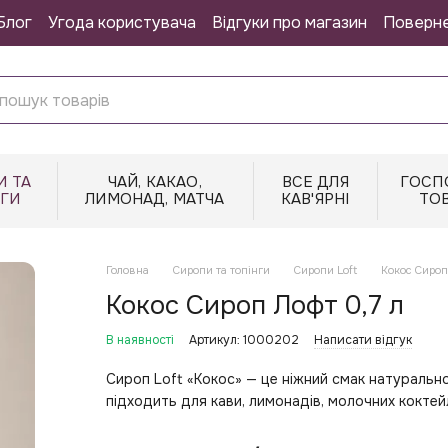
Блог
Угода користувача
Відгуки про магазин
Поверн
И ТА
ЧАЙ, КАКАО,
ВСЕ ДЛЯ
ГОСП
НГИ
ЛИМОНАД, МАТЧА
КАВ'ЯРНІ
ТО
Головна
Сиропи та топінги
Сиропи Loft
Кокос Сироп
Кокос Сироп Лофт 0,7 л
В наявності
Артикул: 1000202
Написати відгук
Сироп Loft «Кокос» — це ніжний смак натуральн
підходить для кави, лимонадів, молочних коктейл