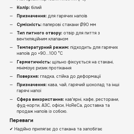
Колір:
білий
Призначення:
для гарячих напоїв
Сумісність:
паперові стакани Ø90 мм
Тип питного отвору:
отвір для пиття з
вентиляційним клапаном
Температурний режим:
підходить для гарячих
напоїв до +90…100 °C
Герметичність:
щільно фіксується на стакані,
мінімізує ризик протікання
Поверхня:
гладка, стійка до деформації
Призначення:
кава, чай, гарячий шоколад та інші
гарячі напої
Сфера використання:
кав'ярні, кафе, ресторани,
фуд-корти, АЗС, офіси, HoReCa, доставка та
продаж напоїв із собою.
Переваги
✔ Надійно прилягає до стакана та запобігає