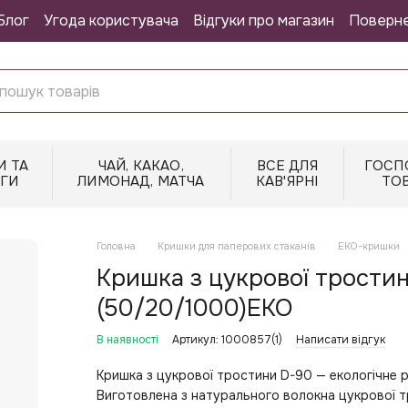
Блог
Угода користувача
Відгуки про магазин
Поверн
И ТА
ЧАЙ, КАКАО,
ВСЕ ДЛЯ
ГОСП
НГИ
ЛИМОНАД, МАТЧА
КАВ'ЯРНІ
ТО
Головна
Кришки для паперових стаканів
ЕКО-кришки
Кришка з цукрової трости
(50/20/1000)ЕКО
В наявності
Артикул: 1000857(1)
Написати відгук
Кришка з цукрової тростини D-90 — екологічне 
Виготовлена з натурального волокна цукрової тр