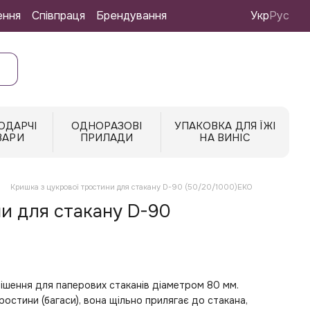
ення
Співпраця
Брендування
Укр
Рус
ОДАРЧІ
ОДНОРАЗОВІ
УПАКОВКА ДЛЯ ЇЖІ
ВАРИ
ПРИЛАДИ
НА ВИНІС
Кришка з цукрової тростини для стакану D-90 (50/20/1000)ЕКО
ни для стакану D-90
рішення для паперових стаканів діаметром 80 мм.
остини (багаси), вона щільно прилягає до стакана,