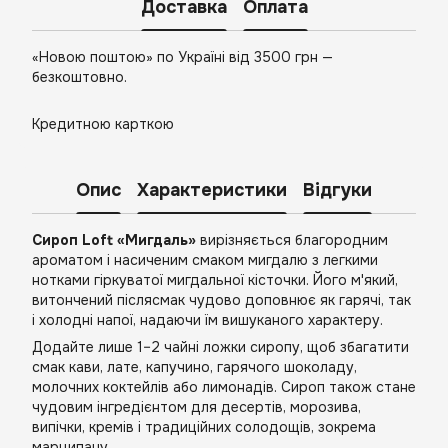
Доставка
Оплата
«Новою поштою» по Україні від 3500 грн —
безкоштовно.
Кредитною карткою
Опис
Характеристики
Відгуки
Сироп Loft «Мигдаль»
вирізняється благородним
ароматом і насиченим смаком мигдалю з легкими
нотками гіркуватої мигдальної кісточки. Його м'який,
витончений післясмак чудово доповнює як гарячі, так
і холодні напої, надаючи їм вишуканого характеру.
Додайте лише 1–2 чайні ложки сиропу, щоб збагатити
смак кави, лате, капучино, гарячого шоколаду,
молочних коктейлів або лимонадів. Сироп також стане
чудовим інгредієнтом для десертів, морозива,
випічки, кремів і традиційних солодощів, зокрема
марципану.