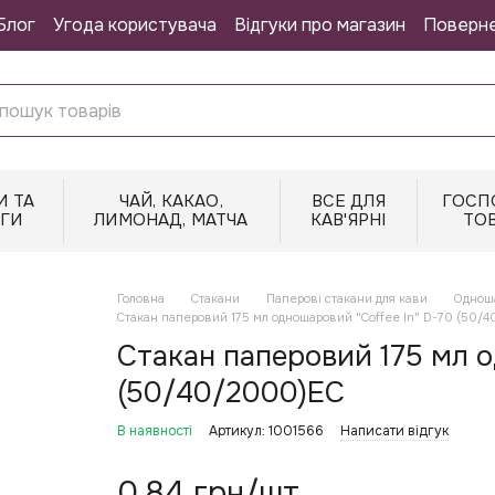
Блог
Угода користувача
Відгуки про магазин
Поверн
И ТА
ЧАЙ, КАКАО,
ВСЕ ДЛЯ
ГОСП
НГИ
ЛИМОНАД, МАТЧА
КАВ'ЯРНІ
ТО
Головна
Стакани
Паперові стакани для кави
Одноша
Стакан паперовий 175 мл одношаровий "Coffee In" D-70 (50/
Стакан паперовий 175 мл о
(50/40/2000)EC
В наявності
Артикул: 1001566
Написати відгук
0.84 грн/шт.