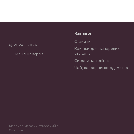
Каталог
Стакани
© 2024 - 2026
Кришки для паперових
стаканів
Мобільна версія
Сиропи та топінги
Чай, какао, лимонад, матча
Інтернет-магазин створений з
Хорошоп