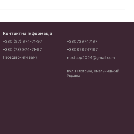
Контактна інформація
+380 (97) 974-71-97
+380739747197
+380 (73) 974-71-97
+380979747197
nextcup2024@gmail.com
Передзвонити вам?
вул. Пілотська, Хмельницький,
Україна