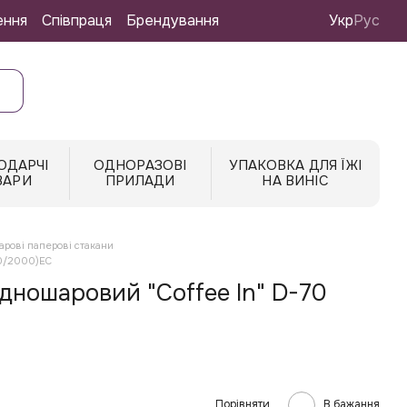
ення
Співпраця
Брендування
Укр
Рус
ОДАРЧІ
ОДНОРАЗОВІ
УПАКОВКА ДЛЯ ЇЖІ
ВАРИ
ПРИЛАДИ
НА ВИНІС
рові паперові стакани
40/2000)EC
дношаровий "Coffee In" D-70
Порівняти
В бажання