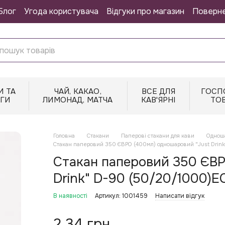
Блог
Угода користувача
Відгуки про магазин
Поверн
И ТА
ЧАЙ, КАКАО,
ВСЕ ДЛЯ
ГОСП
НГИ
ЛИМОНАД, МАТЧА
КАВ'ЯРНІ
ТО
Головна
Стакани
Паперові стакани для кави
Одноша
Cтакан паперовий 350 ЄВРО (400мл) одношаровий "Just Drin
Cтакан паперовий 350 ЄВР
Drink" D-90 (50/20/1000)E
В наявності
Артикул: 1001459
Написати відгук
2.34 грн