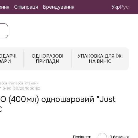
ення
Співпраця
Брендування
Укр
Рус
ОДАРЧІ
ОДНОРАЗОВІ
УПАКОВКА ДЛЯ ЇЖІ
ВАРИ
ПРИЛАДИ
НА ВИНІС
рові паперові стакани
k" D-90 (50/20/1000)EC
О (400мл) одношаровий "Just
C
Порівняти
В бажання