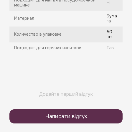
Подходит для мытья в посудомоечной
Ні
машине
Бума
Материал
га
50
Количество в упаковке
шт
Подходит для горячих напитков
Так
Додайте перший відгук
Написати відгук