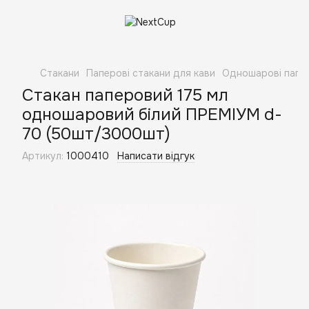
Стакани
Паперові стакани для кави
Одношарові папер
Стакан паперовий 175 мл
одношаровий білий ПРЕМІУМ d-
70 (50шт/3000шт)
Артикул:
1000410
Написати відгук