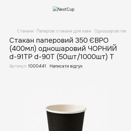
Стакани
Паперові стакани для кави
Одношарові папер
Стакан паперовий 350 ЄВРО
(400мл) одношаровий ЧОРНИЙ
d-91ТР d-90Т (50шт/1000шт) Т
Артикул:
1000441
Написати відгук