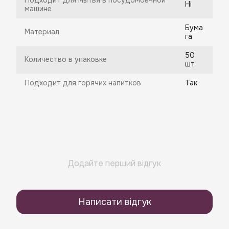
Подходит для мытья в посудомоечной
Ні
машине
Бума
Материал
га
50
Количество в упаковке
шт
Подходит для горячих напитков
Так
Додайте перший відгук
Написати відгук