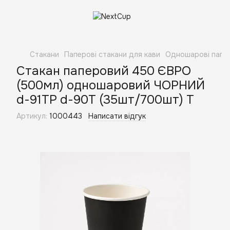
Стакани
Паперові стакани для кави
Одношарові папер
Стакан паперовий 450 ЄВРО
(500мл) одношаровий ЧОРНИЙ
d-91ТР d-90Т (35шт/700шт) Т
Артикул:
1000443
Написати відгук