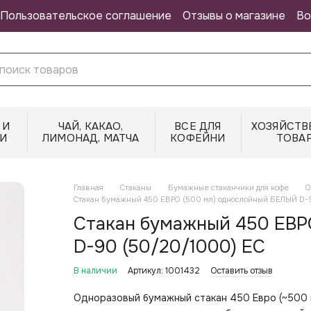
Пользовательское соглашение
Отзывы о магазине
Во
 И
ЧАЙ, КАКАО,
ВСЕ ДЛЯ
ХОЗЯЙСТВ
И
ЛИМОНАД, МАТЧА
КОФЕЙНИ
ТОВА
Главная
Стаканы
Бумажные стаканчики для кофе
О
Стакан бумажный 450 ЕВРО (500 мл) однослойный БЕЛЫЙ D-
Стакан бумажный 450 ЕВР
D-90 (50/20/1000) EC
В наличии
Артикул: 1001432
Оставить отзыв
Одноразовый бумажный стакан 450 Евро (~500 