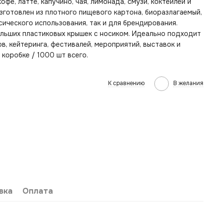
е, латте, капучино, чая, лимонада, смузи, коктейлей и
Изготовлен из плотного пищевого картона, биоразлагаемый,
сического использования, так и для брендирования.
льших пластиковых крышек с носиком. Идеально подходит
в, кейтеринга, фестивалей, мероприятий, выставок и
 коробке / 1000 шт всего.
К сравнению
В желания
вка
Оплата