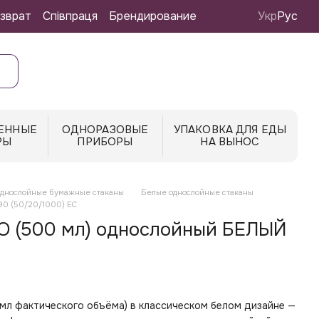
зврат
Співпраця
Брендирование
Укр
Рус
ЕННЫЕ
ОДНОРАЗОВЫЕ
УПАКОВКА ДЛЯ ЕДЫ
РЫ
ПРИБОРЫ
НА ВЫНОС
днослойные бумажные стаканы
Белые однослойные стаканы
90 (50/20/1000) EC
О (500 мл) однослойный БЕЛЫЙ
мл фактического объёма) в классическом белом дизайне —