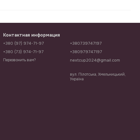
Контактная информация
+380 (97) 974-71-97
+380739747197
+380 (73) 974-71-97
+380979747197
nextcup2024@gmail.com
Перезвонить вам?
вул. Пілотська, Хмельницький,
Україна