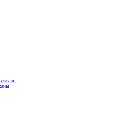
 стаканы
каны