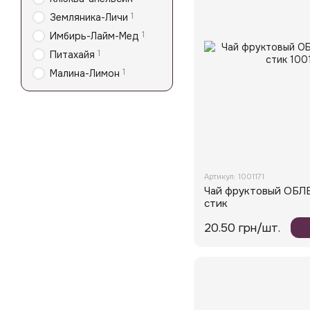
1
Земляника-Личи
1
Имбирь-Лайм-Мед
1
Питахайя
1
Малина-Лимон
Артикул: 1001171
Чай фруктовый ОБЛЕ
стик
20.50 грн/шт.