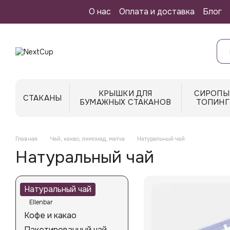
Перейти к основному контенту
О нас
Оплата и доставка
Блог
КРЫШКИ ДЛЯ
СИРОПЫ
СТАКАНЫ
БУМАЖНЫХ СТАКАНОВ
ТОПИНГ
Главная
Чай, какао, лимонад, матча
Натуральный чай
Натуральный чай
Натуральный чай
Ellenbar
Кофе и какао
Пакетированный чай