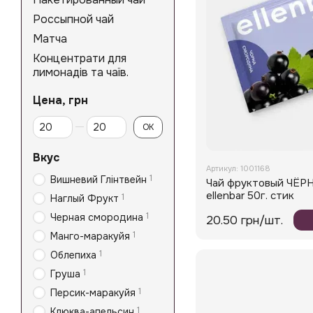
Россыпной чай
Матча
Концентрати для
лимонадів та чаїв.
Цена, грн
От Цена, грн
До Цена, грн
OK
Вкус
Артикул: 1001168
1
Вишневий Глінтвейн
Чай фруктовый ЧЁ
ellenbar 50г. стик
1
Наглый Фрукт
1
Черная смородина
20.50 грн/шт.
1
Манго-маракуйя
1
Облепиха
1
Груша
1
Персик-маракуйя
1
Клюква-апельсин