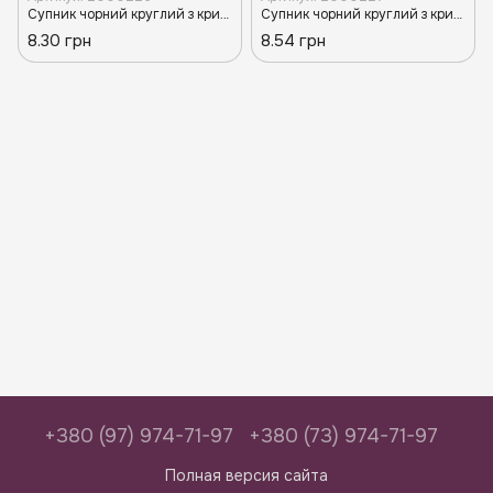
Супник чорний круглий з кришкою РР 350 мл (50\10\500)TR
Супник чорний круглий з кришкою РР 480 мл (50\10\500)TR
8.30 грн
8.54 грн
+380 (97) 974-71-97
+380 (73) 974-71-97
Полная версия сайта