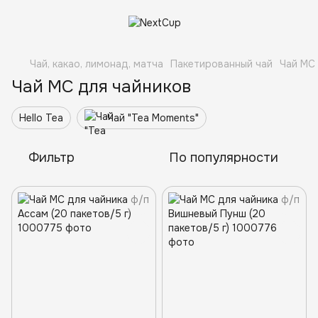
Чай, какао, лимонад, матча
Пакетированный чай
Чай МС
Чай МС для чайников
Hello Tea
Чай "Tea Moments"
Фильтр
По популярности