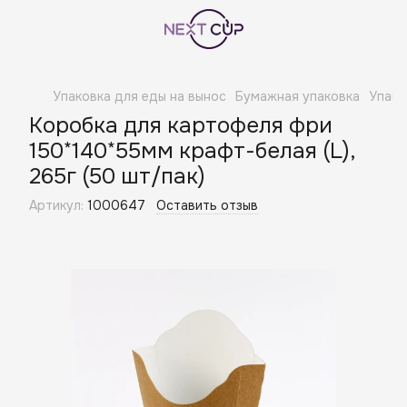
Упаковка для еды на вынос
Бумажная упаковка
Упако
Коробка для картофеля фри
150*140*55мм крафт-белая (L),
265г (50 шт/пак)
Артикул:
1000647
Оставить отзыв