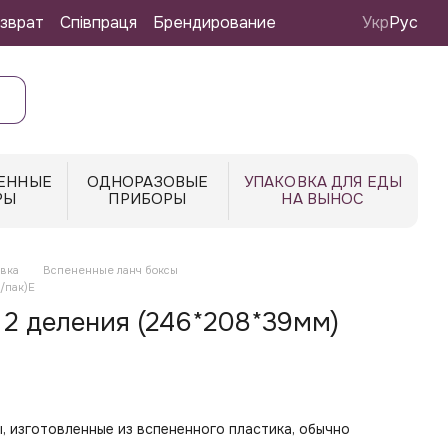
зврат
Співпраця
Брендирование
Укр
Рус
ЕННЫЕ
ОДНОРАЗОВЫЕ
УПАКОВКА ДЛЯ ЕДЫ
РЫ
ПРИБОРЫ
НА ВЫНОС
вка
Вспененные ланч боксы
/пак)Е
 2 деления (246*208*39мм)
, изготовленные из вспененного пластика, обычно