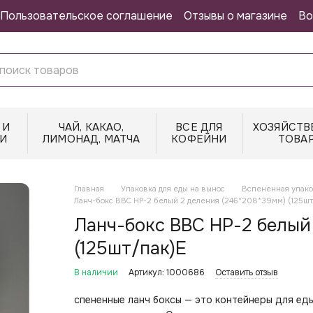
Пользовательское соглашение
Отзывы о магазине
Во
 И
ЧАЙ, КАКАО,
ВСЕ ДЛЯ
ХОЗЯЙСТВ
И
ЛИМОНАД, МАТЧА
КОФЕЙНИ
ТОВА
Главная
Упаковка для еды на вынос
Вспененная упако
Ланч-бокс ВВС НР-2 белый 2 деления (246*208*39мм) (125шт
Ланч-бокс ВВС НР-2 белый
(125шт/пак)Е
В наличии
Артикул: 1000686
Оставить отзыв
спененные ланч боксы — это контейнеры для еды