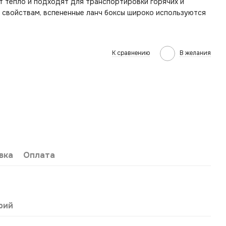
т тепло и подходят для транспортировки горячих и
 свойствам, вспененные ланч боксы широко используются
К сравнению
В желания
вка
Оплата
рий