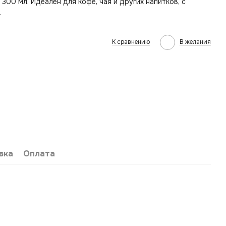
00 мл. Идеален для кофе, чая и других напитков, с
.
К сравнению
В желания
вка
Оплата