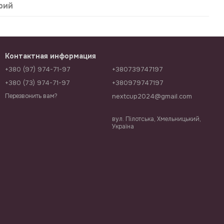
рий
Контактная информация
+380 (97) 974-71-97
+380739747197
+380 (73) 974-71-97
+380979747197
nextcup2024@gmail.com
Перезвонить вам?
вул. Пілотська, Хмельницький,
Україна