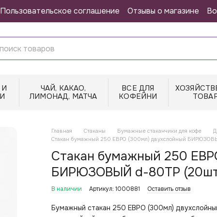
Пользовательское соглашение
Отзывы о магазине
Во
 И
ЧАЙ, КАКАО,
ВСЕ ДЛЯ
ХОЗЯЙСТВ
И
ЛИМОНАД, МАТЧА
КОФЕЙНИ
ТОВА
Главная
Стаканы
Бумажные стаканчики для кофе
Д
Стакан бумажный 250 ЕВРО (300мл) двухслойный БИРЮЗОВ
Стакан бумажный 250 ЕВР
БИРЮЗОВЫЙ d-80TP (20шт
В наличии
Артикул: 1000881
Оставить отзыв
Бумажный стакан 250 ЕВРО (300мл) двухслойн