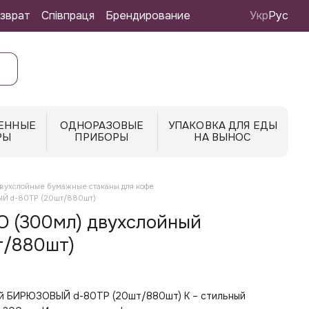
зврат
Співпраця
Брендирование
Укр
Рус
ЕННЫЕ
ОДНОРАЗОВЫЕ
УПАКОВКА ДЛЯ ЕДЫ
РЫ
ПРИБОРЫ
НА ВЫНОС
вухслойные бумажные стаканы для кофе
ЫЙ d-80TP (20шт/880шт)
О (300мл) двухслойный
/880шт)
ый БИРЮЗОВЫЙ d-80TP (20шт/880шт) K – стильный