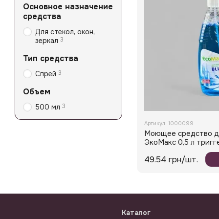
Основное назначение
средства
Для стекол, окон,
3
зеркал
Тип средства
3
Спрей
Объем
3
500 мл
Артикул: 1000099
Моющее средство дл
ЭкоМакс 0,5 л тригг
49.54 грн/шт.
Каталог