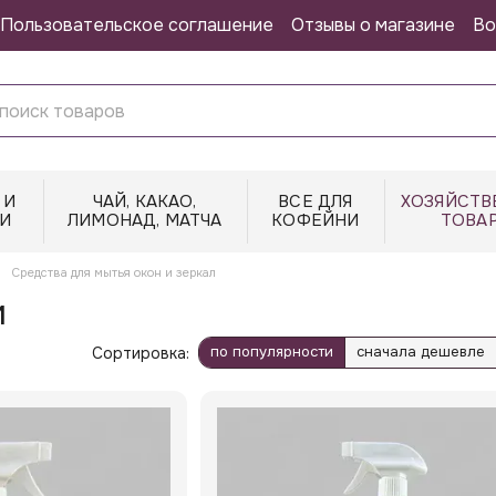
Пользовательское соглашение
Отзывы о магазине
Во
 И
ЧАЙ, КАКАО,
ВСЕ ДЛЯ
ХОЗЯЙСТВ
И
ЛИМОНАД, МАТЧА
КОФЕЙНИ
ТОВА
Средства для мытья окон и зеркал
и
по популярности
сначала дешевле
Сортировка: