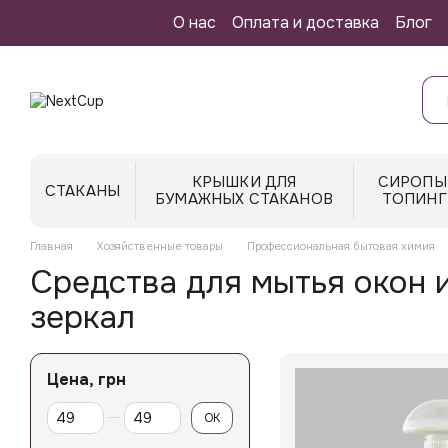
Перейти к основному контенту
О нас
Оплата и доставка
Блог
КРЫШКИ ДЛЯ
СИРОПЫ
СТАКАНЫ
БУМАЖНЫХ СТАКАНОВ
ТОПИНГ
Главная
Хозяйственные товары
Профессиональная бытовая химия
Средства для мытья окон 
зеркал
Цена, грн
От Цена, грн
До Цена, грн
OK