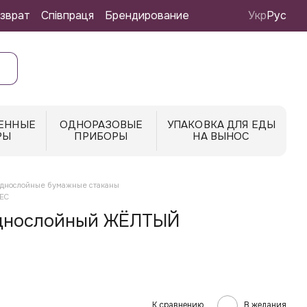
зврат
Співпраця
Брендирование
Укр
Рус
ЕННЫЕ
ОДНОРАЗОВЫЕ
УПАКОВКА ДЛЯ ЕДЫ
РЫ
ПРИБОРЫ
НА ВЫНОС
днослойные бумажные стаканы
 ЕС
однослойный ЖЁЛТЫЙ
К сравнению
В желания