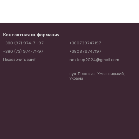
Контактная информация
+380 (97) 974-71-97
+380739747197
+380 (73) 974-71-97
+380979747197
nextcup2024@gmail.com
Перезвонить вам?
вул. Пілотська, Хмельницький,
Україна