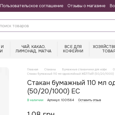
Пользовательское соглашение
Отзывы о магазине
Во
 И
ЧАЙ, КАКАО,
ВСЕ ДЛЯ
ХОЗЯЙСТВ
И
ЛИМОНАД, МАТЧА
КОФЕЙНИ
ТОВА
Главная
Стаканы
Бумажные стаканчики для кофе
О
Стакан бумажный 110 мл однослойный ЖЁЛТЫЙ (50/20/1000)
Стакан бумажный 110 мл 
(50/20/1000) ЕС
В наличии
Артикул: 1001564
Оставить отзыв
1.08 грн