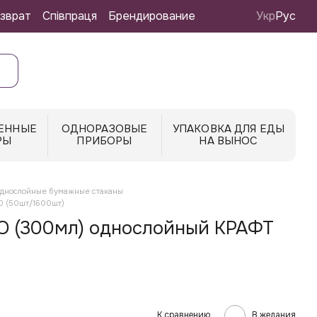
зврат
Співпраця
Брендирование
Укр
Рус
ЕННЫЕ
ОДНОРАЗОВЫЕ
УПАКОВКА ДЛЯ ЕДЫ
РЫ
ПРИБОРЫ
НА ВЫНОС
днослойные бумажные стаканы
0 (50шт/1600шт)
О (300мл) однослойный КРАФТ
К сравнению
В желания