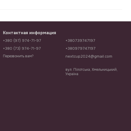
Контактная информация
+380 (97) 974-71-97
+380739747197
+380 (73) 974-71-97
+380979747197
nextcup2024@gmail.com
Перезвонить вам?
вул. Пілотська, Хмельницький,
Україна