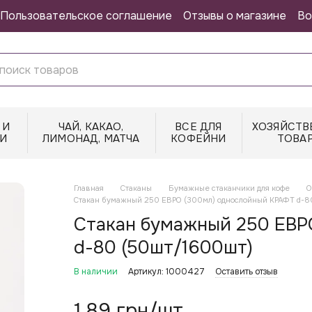
Пользовательское соглашение
Отзывы о магазине
Во
 И
ЧАЙ, КАКАО,
ВСЕ ДЛЯ
ХОЗЯЙСТВ
И
ЛИМОНАД, МАТЧА
КОФЕЙНИ
ТОВА
Главная
Стаканы
Бумажные стаканчики для кофе
О
Стакан бумажный 250 ЕВРО (300мл) однослойный КРАФТ d-8
Стакан бумажный 250 ЕВР
d-80 (50шт/1600шт)
В наличии
Артикул: 1000427
Оставить отзыв
1.89 грн/шт.